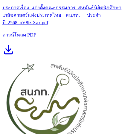
ประกาศเรื่อง_แต่งตั้งคณะกรรมการ_สหพันธ์นิสิตนักศึกษา
เภสัชศาสตร์แห่งประเทศไทย__สนภท.___ประจํา
ปี_2568_oV8iziXax.pdf
ดาวน์โหลด PDF