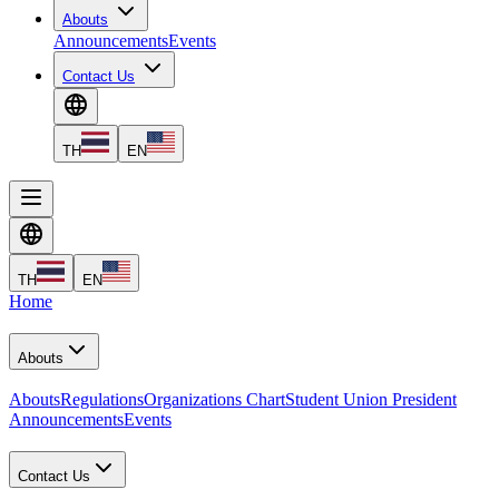
Abouts
Announcements
Events
Contact Us
TH
EN
TH
EN
Home
Abouts
Abouts
Regulations
Organizations Chart
Student Union President
Announcements
Events
Contact Us