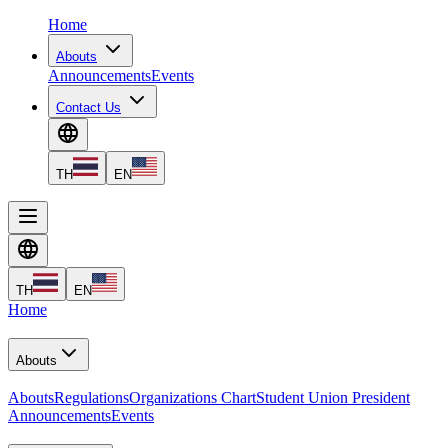
Home
Abouts
Announcements
Events
Contact Us
TH
EN
TH
EN
Home
Abouts
Abouts
Regulations
Organizations Chart
Student Union President
Announcements
Events