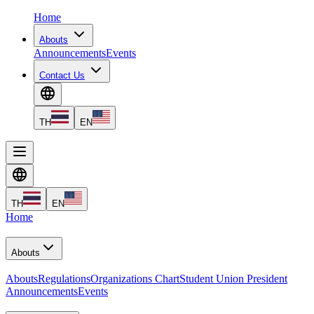
Home
Abouts
Announcements
Events
Contact Us
TH
EN
TH
EN
Home
Abouts
Abouts
Regulations
Organizations Chart
Student Union President
Announcements
Events