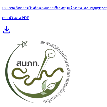
ประกาศกิจกรรมในลักษณะการเวียนกลุ่มเจ้าภาพ_dZ_big0yP.pdf
ดาวน์โหลด PDF