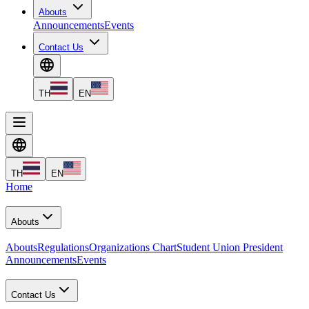
Abouts
Announcements
Events
Contact Us
TH
EN
TH
EN
Home
Abouts
Abouts
Regulations
Organizations Chart
Student Union President
Announcements
Events
Contact Us